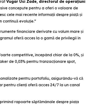
arat
Vugar Usi Zade, directorul de operațiuni
lusive concepute pentru a oferi o valoare de
esc cele mai recente informații despre piață și
n continuă evoluție.”
strumente financiare derivate cu volum mare și
rogramul oferă acces la o gamă de privilegii în
oarte competitive, începând chiar de la 0%, și
aker de 0,03% pentru tranzacționare spot,
sonalizate pentru portofoliu, asigurându-vă că
tar pentru clienți oferă acces 24/7 la un canal
e, primind rapoarte săptămânale despre piața