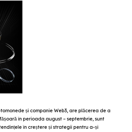
riptomonede și companie Web3, are plăcerea de a
esfășoară în perioada august – septembrie, sunt
dințele în creștere și strategii pentru a-și