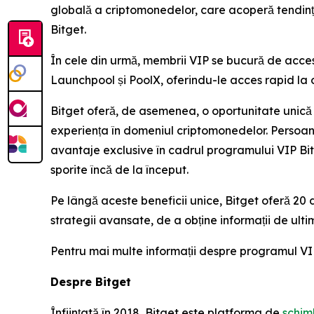
globală a criptomonedelor, care acoperă tendințe
Bitget.
În cele din urmă, membrii VIP se bucură de acces 
Launchpool și PoolX, oferindu-le acces rapid la o
Bitget oferă, de asemenea, o oportunitate unică c
experiența în domeniul criptomonedelor. Persoane
avantaje exclusive în cadrul programului VIP Bitge
sporite încă de la început.
Pe lângă aceste beneficii unice, Bitget oferă 20 
strategii avansate, de a obține informații de ult
Pentru mai multe informații despre programul VIP
Despre Bitget
Înființată în 2018, Bitget este platforma de
schim