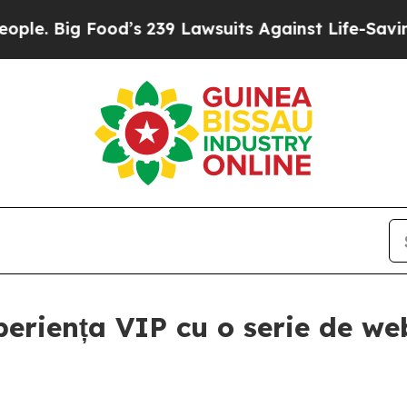
ood’s 239 Lawsuits Against Life-Saving Policies
H
eriența VIP cu o serie de we