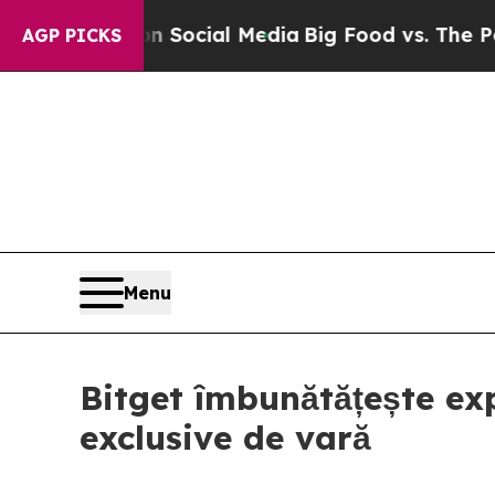
s on Social Media
Big Food vs. The People. Big F
AGP PICKS
Menu
Bitget îmbunătățește exp
exclusive de vară