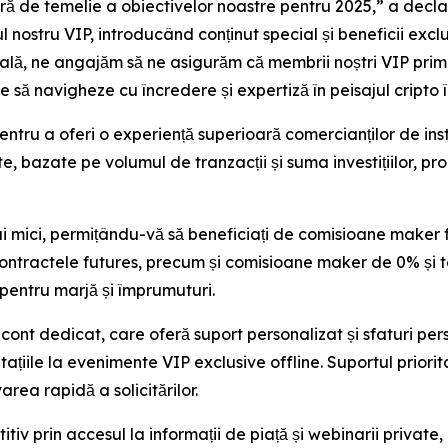
tră de temelie a obiectivelor noastre pentru 2025,” a decl
l nostru VIP, introducând conținut special și beneficii exc
ială, ne angajăm să ne asigurăm că membrii noștri VIP prim
e să navigheze cu încredere și expertiză în peisajul cripto î
ntru a oferi o experiență superioară comercianților de in
cte, bazate pe volumul de tranzacții și suma investițiilor, p
 mici, permițându-vă să beneficiați de comisioane maker f
ntractele futures, precum și comisioane maker de 0% și t
 pentru marjă și împrumuturi.
nt dedicat, care oferă suport personalizat și sfaturi per
vitațiile la evenimente VIP exclusive offline. Suportul priori
rea rapidă a solicitărilor.
tiv prin accesul la informații de piață și webinarii privat