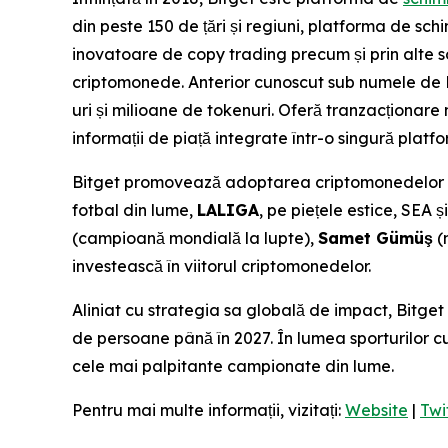
din peste 150 de țări și regiuni, platforma de sch
inovatoare de copy trading precum și prin alte so
criptomonede. Anterior cunoscut sub numele de
uri și milioane de tokenuri. Oferă tranzacționare 
informații de piață integrate într-o singură platfo
Bitget promovează adoptarea criptomonedelor prin
fotbal din lume,
LALIGA
, pe piețele estice, SEA 
(campioană mondială la lupte),
Samet Gümüş
(
investească în viitorul criptomonedelor.
Aliniat cu strategia sa globală de impact, Bitge
de persoane până în 2027. În lumea sporturilor c
cele mai palpitante campionate din lume.
Pentru mai multe informații, vizitați:
Website
|
Twi