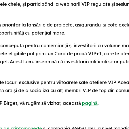
le cheie, și participând la webinarii VIP regulate și sesi
prioritar la lansările de proiecte, asigurându-și cote excl
portunități cu potențial mare.
oncepută pentru comercianții și investitorii cu volume mar
le eligibile pot primi un Card de probă VIP+1, care le ofe
t. Acest lucru înseamnă că investitorii calificați și-ar pu
de locuri exclusive pentru viitoarele sale ateliere VIP. Ac
imă oră și de a socializa cu alți membri VIP de top din comu
 Bitget, vă rugăm să vizitați această
pagină
.
b de criptomonede
și compania Web3 lider la nivel mondial