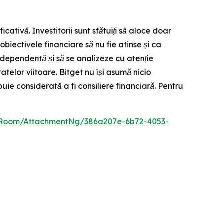
icativă. Investitorii sunt sfătuiți să aloce doar
 obiectivele financiare să nu fie atinse și ca
independentă și să se analizeze cu atenție
atelor viitoare. Bitget nu își asumă nicio
uie considerată a fi consiliere financiară. Pentru
sRoom/AttachmentNg/386a207e-6b72-4053-