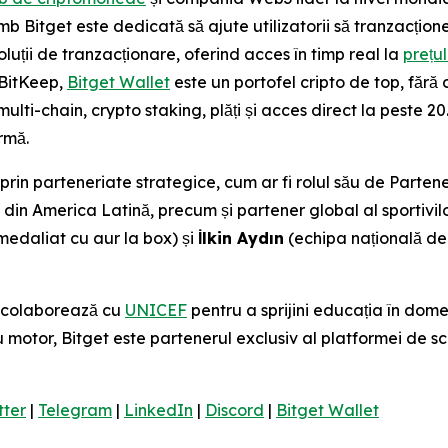
imb Bitget este dedicată să ajute utilizatorii să tranzacțion
luții de tranzacționare, oferind acces în timp real la
prețul
 BitKeep,
Bitget Wallet
este un portofel cripto de top, fără
multi-chain, crypto staking, plăți și acces direct la peste 
rmă.
 parteneriate strategice, cum ar fi rolul său de Partener 
și din America Latină, precum și partener global al sportivilo
medaliat cu aur la box) și
İlkin Aydın
(echipa națională de 
t colaborează cu
UNICEF
pentru a sprijini educația în dome
u motor, Bitget este partenerul exclusiv al platformei de
tter
|
Telegram
|
LinkedIn
|
Discord
|
Bitget Wallet