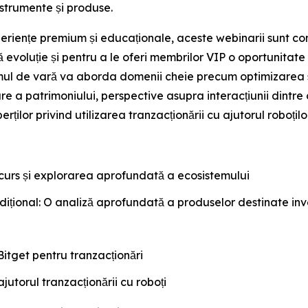
nstrumente și produse.
eriențe premium și educaționale, aceste webinarii sunt co
uă evoluție și pentru a le oferi membrilor VIP o oportunitat
ramul de vară va aborda domenii cheie precum optimizarea s
a patrimoniului, perspective asupra interacțiunii dintre 
rților privind utilizarea tranzacționării cu ajutorul roboților
curs și explorarea aprofundată a ecosistemului
dițional: O analiză aprofundată a produselor destinate inves
Bitget pentru tranzacționări
jutorul tranzacționării cu roboți