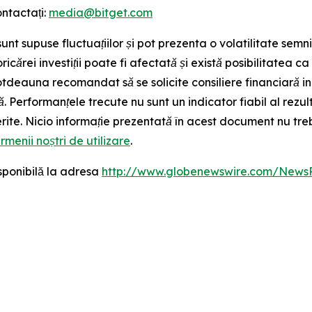
ontactați:
media@bitget.com
sunt supuse fluctuațiilor și pot prezenta o volatilitate semnif
icărei investiții poate fi afectată și există posibilitatea ca
ntotdeauna recomandat să se solicite consiliere financiară 
. Performanțele trecute nu sunt un indicator fiabil al rezult
rite. Nicio informație prezentată în acest document nu treb
rmenii noștri de utilizare
.
sponibilă la adresa
http://www.globenewswire.com/New