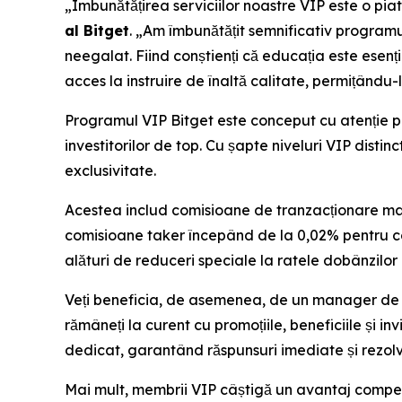
„Îmbunătățirea serviciilor noastre VIP este o pia
al Bitget
. „Am îmbunătățit semnificativ programu
neegalat. Fiind conștienți că educația este esenț
acces la instruire de înaltă calitate, permițându-l
Programul VIP Bitget este conceput cu atenție pe
investitorilor de top. Cu șapte niveluri VIP distin
exclusivitate.
Acestea includ comisioane de tranzacționare mai
comisioane taker începând de la 0,02% pentru co
alături de reduceri speciale la ratele dobânzilor
Veți beneficia, de asemenea, de un manager de co
rămâneți la curent cu promoțiile, beneficiile și in
dedicat, garantând răspunsuri imediate și rezolva
Mai mult, membrii VIP câștigă un avantaj competi