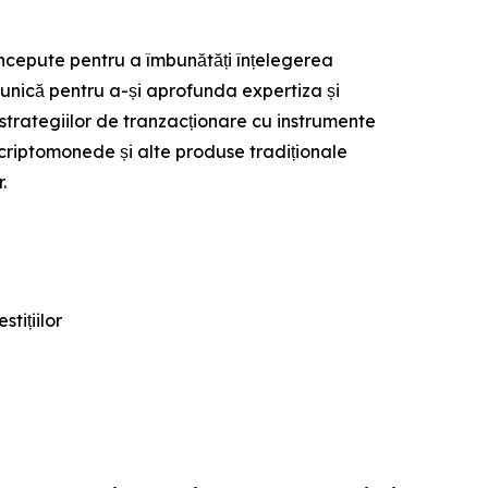
ncepute pentru a îmbunătăți înțelegerea
e unică pentru a-și aprofunda expertiza și
trategiilor de tranzacționare cu instrumente
criptomonede și alte produse tradiționale
.
tițiilor