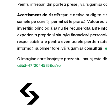
Pentru întrebări din partea presei, vă rugăm să c
Avertisment de risc:
Prețurile activelor digitale 
sumele pe care își permit să le piardă. Valoarea or
investiția principală să nu fie recuperată. Este î
experiența proprie și situația financiară personală
responsabilitate pentru eventualele pierderi sufe
informații suplimentare, vă rugăm să consultați
Te
O imagine care însoțește prezentul anunț este di
a3b3-47f00445958a/ro