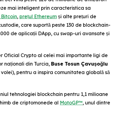
eze mai inteligent prin caracteristica sa
 Bitcoin
,
prețul Ethereum
și alte prețuri de
 custodie, care suportă peste 130 de blockchain-
20.000 de aplicații DApp, cu swap-uri avansate și
Oficial Crypto al celei mai importante ligi de
r naționali din Turcia,
Buse Tosun Çavuşoğlu
volei), pentru a inspira comunitatea globală să
niul tehnologiei blockchain pentru 1,1 milioane
 schimb de criptomonede al
MotoGP™
, unul dintre