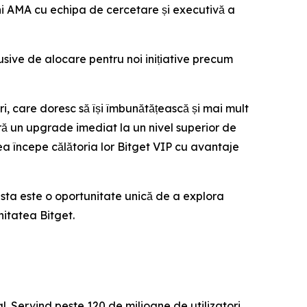
uni AMA cu echipa de cercetare și executivă a
usive de alocare pentru noi inițiative precum
i, care doresc să își îmbunătățească și mai mult
ră un upgrade imediat la un nivel superior de
tea începe călătoria lor Bitget VIP cu avantaje
easta este o oportunitate unică de a explora
nitatea Bitget.
. Servind peste 120 de milioane de utilizatori