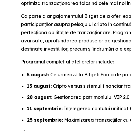
optimiza tranzacționarea folosind cele mai noi i
Ca parte a angajamentului Bitget de a oferi exp
participanților asupra peisajului cripto în contin
perfecționa abilitățile de tranzacționare. Prog
avansate, aprofundarea produselor de gestionare 
destinate investițiilor, precum și îndrumări ale expe
Programul complet al atelierelor include:
5 august:
Ce urmează la Bitget: Foaia de par
13 august:
Cripto versus sistemul financiar tra
28 august:
Gestionarea patrimoniului VIP 2.0
11 septembrie:
Înțelegerea contului unificat 
25 septembrie:
Maximizarea tranzacțiilor cu a