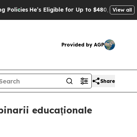
e’s Eligible for Up to $480,000 After Being Wron
View all
Provided by AGP
Share
binarii educaționale