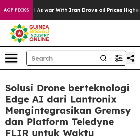
n’t
As war With Iran Drove oil Prices Higher, Trump G
AGP PICKS
Solusi Drone berteknologi
Edge AI dari Lantronix
Mengintegrasikan Gremsy
dan Platform Teledyne
FLIR untuk Waktu