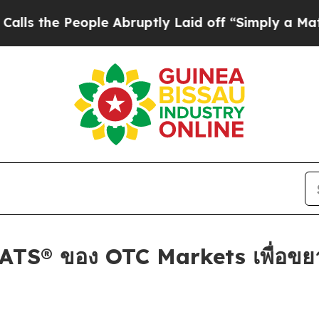
 People Abruptly Laid off “Simply a Math Prob
TS® ของ OTC Markets เพื่อขยา