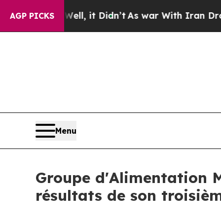
40%. Well, it Didn’t
As war With Iran Drove oil
AGP PICKS
Menu
Groupe d'Alimentation M
résultats de son troisiè