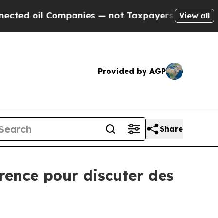
d oil Companies — not Taxpayers — the Chance to
View all
Provided by AGP
Share
rence pour discuter des