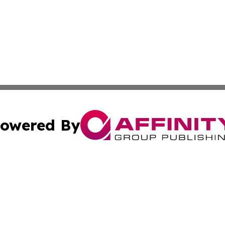
owered By
ubmit Press Release
Terms & Conditions
Copyright/DMCA
. dba Affinity Group Publishing & Guinea Bissau Industry O
Cookie Settings / Your Privacy Choices