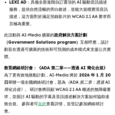
LEXI AD
：具備全新進階自訂選項的 AI 驅動音訊描述
服務，提供自然流暢的旁白敘述，並能大規模實現音訊
描述，這方面對於滿足預錄影片的 WCAG 2.1 AA 要求而
言極為重要。
此活動與 AI-Media 擴展的
政府解決方案計劃
（Government Solutions program）
互相呼應，該計
劃旨在透過可擴展的技術和可預測的成本模式來支援公共實
體。
教育網絡研討會：《ADA 第二章——透過 AI 簡化合規》
為了更有效地推動計劃，AI-Media 將於
2026 年 1 月 20
日
舉辦一場全國網絡研討會，題為
《ADA 第二章：透過 AI
簡化合規》
。 研討會將回顧 WCAG 2.1 AA 概述的無障礙要
求，並探討 AI 驅動的字幕及音訊描述解決方案如何協助達
致合規。 參與者可
在此
查看詳情，並登記參加網絡研討
會。