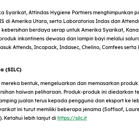
ka Syarikat, Attindas Hygiene Partners menghimpunkan po
S di Amerika Utara, serta Laboratorios Indas dan Attend
ebersihan berdaya serap untuk Amerika Syarikat, Kanada
roduk inkontinens dewasa dan lampin bayi melalui salura
rmasuk
Attends, Incopack, Indasec, Chelino, Comfees
serta
sa (SILC)
ILC mereka bentuk, mengeluarkan dan memasarkan produk u
ersihan haiwan peliharaan. Produk-produk ini diedarkan t
di samping jualan terus kepada pengguna dan eksport ke le
arikat ini turut memiliki beberapa jenama (Soffisof, Laur
 Ketahui lebih lanjut di
https://silc.it