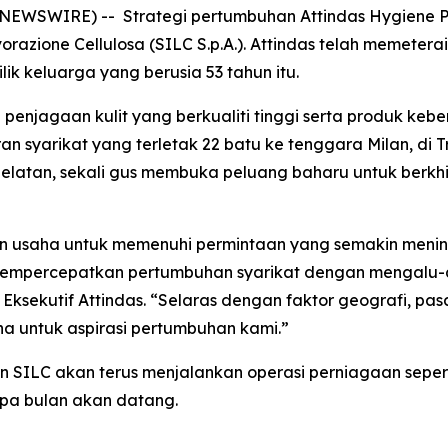
E NEWSWIRE) -- Strategi pertumbuhan Attindas Hygiene P
vorazione Cellulosa (SILC S.p.A.). Attindas telah memete
ik keluarga yang berusia 53 tahun itu.
 penjagaan kulit yang berkualiti tinggi serta produk ke
aran syarikat yang terletak 22 batu ke tenggara Milan, d
 Selatan, sekali gus membuka peluang baharu untuk berk
n usaha untuk memenuhi permintaan yang semakin menin
h mempercepatkan pertumbuhan syarikat dengan mengalu-
ksekutif Attindas. “Selaras dengan faktor geografi, pasar
 untuk aspirasi pertumbuhan kami.”
SILC akan terus menjalankan operasi perniagaan seperti 
pa bulan akan datang.