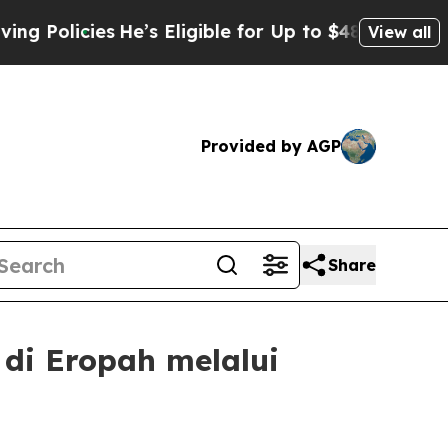
licies
He’s Eligible for Up to $480,000 After Be
View all
Provided by AGP
Share
di Eropah melalui