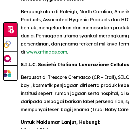
Berpangkalan di Raleigh, North Carolina, Ameri
Products, Associated Hygienic Products dan HDI
bentuk, mengeluarkan dan memasarkan produk k
dunia. Perniagaan utama syarikat merangkumi p
persendirian, dan jenama terkenal miliknya te
di
www.attindas.com
.
S.I.L.C. Società Italiana Lavorazione Cellulo
Berpusat di Trescore Cremasco (CR – Itali), S
bayi, kosmetik penjagaan diri serta produk keb
institusi seperti rumah jagaan serta hospital, 
daripada pelbagai barisan label persendirian, sy
mempunyai lesen bagi jenama (Trudi Baby Care).
Untuk Maklumat Lanjut, Hubungi: