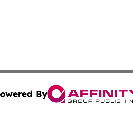
owered By
ubmit Press Release
Terms & Conditions
Copyright/DMCA
. dba Affinity Group Publishing & Guinea Bissau Industry O