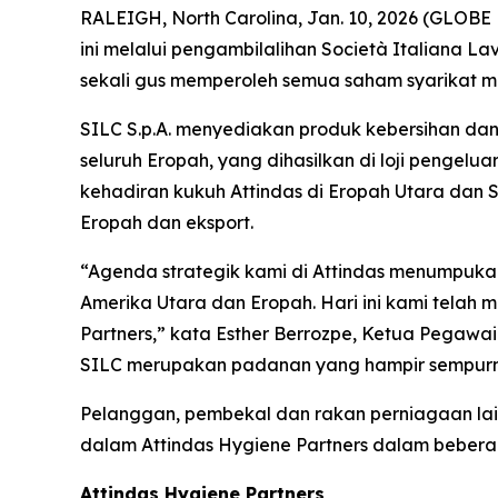
RALEIGH, North Carolina, Jan. 10, 2026 (GLOB
ini melalui pengambilalihan Società Italiana La
sekali gus memperoleh semua saham syarikat mil
SILC S.p.A. menyediakan produk kebersihan dan
seluruh Eropah, yang dihasilkan di loji pengelu
kehadiran kukuh Attindas di Eropah Utara dan
Eropah dan eksport.
“Agenda strategik kami di Attindas menumpuka
Amerika Utara dan Eropah. Hari ini kami tela
Partners,” kata Esther Berrozpe, Ketua Pegawai E
SILC merupakan padanan yang hampir sempurna
Pelanggan, pembekal dan rakan perniagaan lain 
dalam Attindas Hygiene Partners dalam bebera
Attindas Hygiene Partners