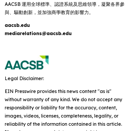
AACSB 運用全球標準、認證系統及思維領導，凝聚各界參
與、驅動創新，並加強商學教育的影響力。
aacsb.edu
mediarelations@aacsb.edu
Legal Disclaimer:
EIN Presswire provides this news content "as is"
without warranty of any kind. We do not accept any
responsibility or liability for the accuracy, content,
images, videos, licenses, completeness, legality, or
reliability of the information contained in this article.