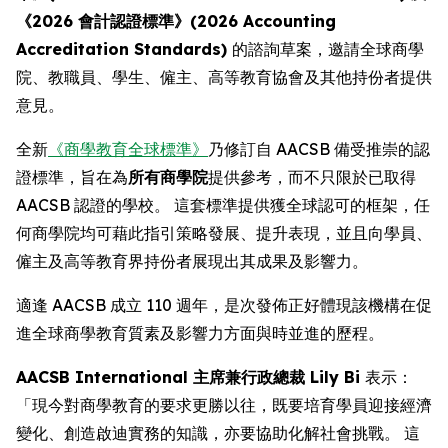
《2026 會計認證標準》(2026 Accounting
Accreditation Standards)
的諮詢草案，邀請全球商學
院、教職員、學生、僱主、高等教育協會及其他持份者提供
意見。
全新
《商學教育全球標準》
乃修訂自 AACSB 備受推崇的認
證標準，旨在為
所有商學院
提供參考，而不只限於已取得
AACSB 認證的學校。 這套標準提供獲全球認可的框架，任
何商學院均可藉此指引策略發展、提升表現，並且向學員、
僱主及高等教育界持份者展現出其成果及影響力。
適逢 AACSB 成立 110 週年，是次發佈正好體現該機構在促
進全球商學教育質素及影響力方面與時並進的歷程。
AACSB International 主席兼行政總裁 Lily Bi
表示：
「現今對商學教育的要求更勝以往，既要培育學員迎接經濟
變化、創造啟迪實務的知識，亦要協助化解社會挑戰。 這