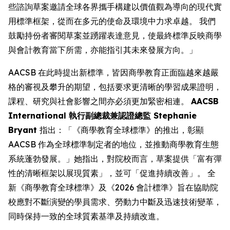
些諮詢草案邀請全球各界攜手構建以價值觀為導向的現代實
用標準框架，從而在多元的使命及環境中力求卓越。 我們
鼓勵持份者審閱草案並踴躍表達意見，使最終標準反映商學
與會計教育當下所需，亦能指引其未來發展方向。」
AACSB 在此時提出新標準，皆因商學教育正面臨越來越嚴
格的審視及攀升的期望，包括要求更清晰的學習成果證明，
課程、研究與社會影響之間亦必須更加緊密相連。
AACSB
International 執行副總裁兼認證總監 Stephanie
Bryant
指出：「《商學教育全球標準》的推出，彰顯
AACSB 作為全球標準制定者的地位，並推動商學教育生態
系統蓬勃發展。」她指出，對院校而言，草案提供「富有彈
性的清晰框架以展現質素」，並可「促進持續改善」。 全
新《商學教育全球標準》及《2026 會計標準》旨在協助院
校應對不斷演變的學員需求、勞動力中斷及迅速技術變革，
同時保持一致的全球質素基準及持續改進。