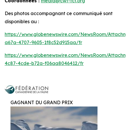
Coordonnées :
media@cwf-fcf.org
Des photos accompagnant ce communiqué sont
disponibles au :
https://www.globenewswire.com/NewsRoom/Attachme
a67a-4707-9605-1f8c52d915aa/fr
https://www.globenewswire.com/NewsRoom/Attachm
4c87-4cde-b72a-f06aa8046412/fr
GAGNANT DU GRAND PRIX