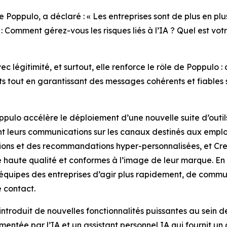
oppulo, a déclaré : « Les entreprises sont de plus en plus
s : Comment gérez-vous les risques liés à l’IA ? Quel est 
c légitimité, et surtout, elle renforce le rôle de Poppulo :
nts tout en garantissant des messages cohérents et fiables
oppulo accélère le déploiement d’une nouvelle suite d’outi
ent leurs communications sur les canaux destinés aux empl
tions et des recommandations hyper-personnalisées, et
Cre
 haute qualité et conformes à l’image de leur marque. En
équipes des entreprises d’agir plus rapidement, de commun
 contact.
ntroduit de nouvelles fonctionnalités puissantes au sein
entée par l’IA et un assistant personnel IA qui fournit un