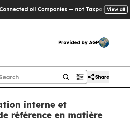
ed oil Companies — not Taxpayers — the Chance t
View all
Provided by AGP
Share
tion interne et
de référence en matière