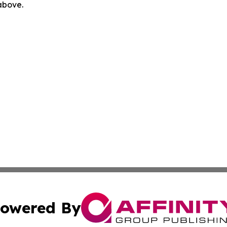
 above.
owered By