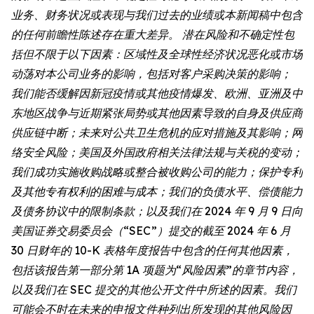
业务、财务状况或表现与我们过去的业绩或本新闻稿中包含
的任何前瞻性陈述存在重大差异。 潜在风险和不确定性包
括但不限于以下因素：区域性及全球性经济状况恶化或市场
动荡对本公司业务的影响，包括对客户采购决策的影响；
我们能否缓解因新冠疫情或其他疫情爆发、欧洲、亚洲及中
东地区战争与近期紧张局势或其他因素导致的自身及供应商
供应链中断；未来对公共卫生危机的应对措施及其影响；网
络安全风险；美国及外国政府相关法律法规与关税的变动；
我们成功实施收购战略或整合被收购公司的能力；保护专利
及其他专有权利的困难与成本；我们的负债水平、偿债能力
及债务协议中的限制条款；以及我们在 2024 年 9 月 9 日向
美国证券交易委员会（“SEC”）提交的截至 2024 年 6 月
30 日财年的 10-K 表格年度报告中包含的任何其他因素，
包括该报告第一部分第 1A 项题为“风险因素”的章节内容，
以及我们在 SEC 提交的其他公开文件中所述的因素。我们
可能会不时在未来的申报文件种列出所发现的其他风险因