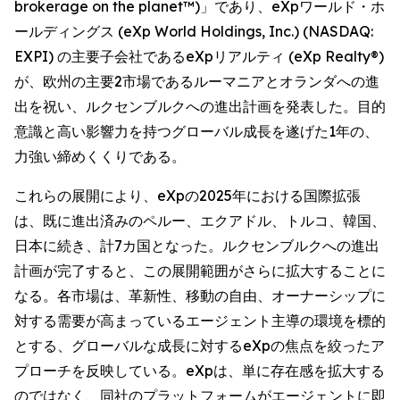
brokerage on the planet™)」であり、eXpワールド・ホ
ールディングス (eXp World Holdings, Inc.) (NASDAQ:
EXPI) の主要子会社であるeXpリアルティ (eXp Realty®)
が、欧州の主要2市場であるルーマニアとオランダへの進
出を祝い、ルクセンブルクへの進出計画を発表した。目的
意識と高い影響力を持つグローバル成長を遂げた1年の、
力強い締めくくりである。
これらの展開により、eXpの2025年における国際拡張
は、既に進出済みのペルー、エクアドル、トルコ、韓国、
日本に続き、計7カ国となった。ルクセンブルクへの進出
計画が完了すると、この展開範囲がさらに拡大することに
なる。各市場は、革新性、移動の自由、オーナーシップに
対する需要が高まっているエージェント主導の環境を標的
とする、グローバルな成長に対するeXpの焦点を絞ったア
プローチを反映している。eXpは、単に存在感を拡大する
のではなく、同社のプラットフォームがエージェントに即