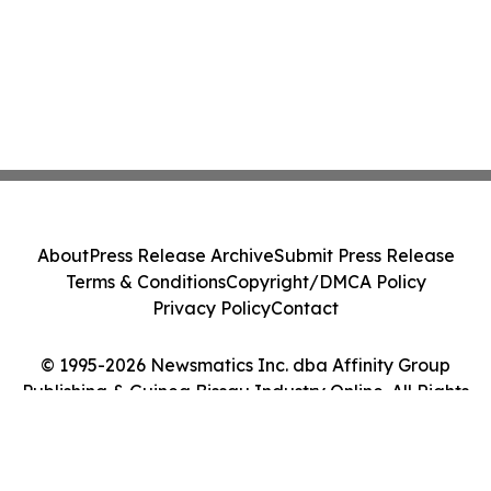
About
Press Release Archive
Submit Press Release
Terms & Conditions
Copyright/DMCA Policy
Privacy Policy
Contact
© 1995-2026 Newsmatics Inc. dba Affinity Group
Publishing & Guinea Bissau Industry Online. All Rights
Reserved.
Cookie Settings / Your Privacy Choices