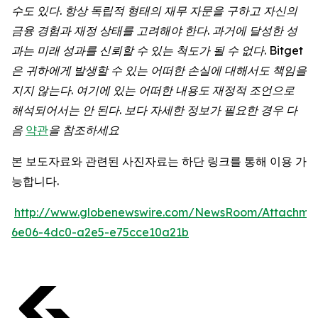
수도
있다
.
항상
독립적
형태의
재무
자문을
구하고
자신의
금융
경험과
재정
상태를
고려해야
한다
.
과거에
달성한
성
과는
미래
성과를
신뢰할
수
있는
척도가
될
수
없다
. Bitget
은
귀하에게
발생할
수
있는
어떠한
손실에
대해서도
책임을
지지
않는다
.
여기에
있는
어떠한
내용도
재정적
조언으로
해석되어서는
안
된다
.
보다
자세한
정보가
필요한
경우
다
음
약관
을
참조하세요
본 보도자료와 관련된 사진자료는 하단 링크를 통해 이용 가
능합니다.
http://www.globenewswire.com/NewsRoom/Attachme
6e06-4dc0-a2e5-e75cce10a21b