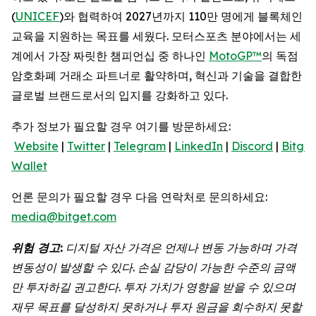
(
UNICEF
)와 협력하여 2027년까지 110만 명에게 블록체인
교육을 지원하는 목표를 세웠다. 모터스포츠 분야에서는 세
계에서 가장 짜릿한 챔피언십 중 하나인
MotoGP™
의 독점
암호화폐 거래소 파트너로 활약하며, 혁신과 기술을 결합한
글로벌 브랜드로서의 입지를 강화하고 있다.
추가 정보가 필요할 경우 여기를 방문하세요:
Website
|
Twitter
|
Telegram
|
LinkedIn
|
Discord
|
Bitget
Wallet
언론 문의가 필요할 경우 다음 연락처로 문의하세요:
media@bitget.com
위험
경고
:
디지털
자산
가격은
언제나
변동
가능하며
가격
변동성이
발생할
수
있다
.
손실
감당이
가능한
수준의
금액
만
투자하길
권고한다
.
투자
가치가
영향을
받을
수
있으며
재무
목표를
달성하지
못하거나
투자
원금을
회수하지
못할