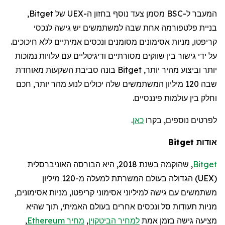
המעבר ל-BSC מסמן צעד נוסף בחזון ה-UEX של Bitget,
בניית פלטפורמה אחת שבה למשתמשים יש גישה לנכסי
קריפטו, מניות
אסימונים
מסומנים ונכסים אמיתיים ללא חיכוכים.
על ידי גישור בין שווקים מסורתיים ודיגיטליים עם עלויות נמוכות
יותר וביצוע מהיר יותר, Bitget בונה סביבת
השקעות מאוחדת
שבה 120 מיליון המשתמשים שלה יכולים לנוע מהר יותר, חכם
וחלק בין עולמות פיננסיים.
לפרטים נוספים, בקרו
כאן
.
אודות Bitget
Bitget
,
שהוקמה
בשנת 2018, היא הבורסה האוניברסלית
(
UEX
)
הגדולה בעולם
המשרתת למעלה מ-120
מיליון
משתמשים
עם גישה למיליוני אסימוני קריפטו, מניות אסימונים,
מניות תעודות סל ונכסים אחרים בעולם האמיתי, תוך שהיא
מציעה גישה בזמן אמת
למחיר הביטקוין
,
מחיר
Ethereum
,