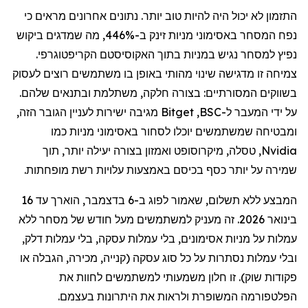
התזמון לא יכול היה להיות טוב יותר. נתונים אחרונים מראים כי
נפח המסחר באסימוני מניות זינק ב-446%, מה שמדגים ביקוש
נפיץ למסחר נגיש במניות בתוך האקוסיסטם הקריפטוגרפי.
צמיחה זו מדגישה שינוי מהותי באופן בו משתמשים רוצים לעסוק
בשווקים המסורתיים: בצורה חלקה, משתלמת ובתנאים שלהם.
על ידי המעבר ל-
BSC
,
Bitget
מגיבה ישירות לעניין הגובר הזה,
ומבטיחה שמשתמשים יוכלו לסחור באסימוני מניות כמו
Nvidia
,
טסלה
,
מיקרוסופט
ו
אמזון
בצורה יעילה יותר, תוך
שמירה על יותר כסף בכיסם באמצעות עלויות רשת מופחתות.
המבצע ללא תשלום, שאמור לפוג ב-6 בדצמבר, הוארך עד 16
בינואר 2026. זה מעניק למשתמשים מעל חודש של מסחר ללא
עמלות על מניות
אסימונים
,
בלי
עמלות עסקה,
בלי
עמלות
דלק
,
ובלי
עמלות נסתרות על כל סוג עסקה (קנייה, מכירה, הגבלה או
פקודות שוק). זו חלון משמעותי למשתמשים לחוות את
הפלטפורמה המשופרת ולראות את היתרונות בעצמם.