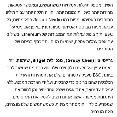
השינוי מספק תועלות אמיתיות למשתמשים, ומאפשר עסקאות
מהירות יותר בעלויות נמוכות יותר, וחוויה חלקה יותר עבור מיליוני
הסוחרים באסימוני מניות כמו
Nvidia
ו-
Tesla
. החל מהיום, כל
עסקת מניות מבוססת אסימוני מניות תורץ באופן אוטומטי על
BSC
, תוך ביטול עמלות הגז המכבידות של
Ethereum
. בשילוב
עם אפס עמלות עסקה, שינוי זה מניח יותר כסף בכיסם של
הסוחרים.
גרייסי צ'ן
(
Gracy Chen
)
, מנכ"לית Bitget, שיתפה:
"זה
באמת עניין של הקשבה לקהילה שלנו והעברת מה שחשוב להם
ביותר. BSC מעניקה לסוחרים שלנו את המהירות והיעילות
הכלכלית שהם צריכים כדי להצליח, ועל ידי הארכת
המבצע ללא
עמלות
עד ינואר, אנו דואגים שלכל אחד יהיה זמן לחוות את
היתרונות ממקור ראשון. אנחנו רוצים להסיר את המחסומים
שמפריעים לחוויות מסחר מצוינות. כשמשתמשים שלנו מנצחים,
כולנו מנצחים."