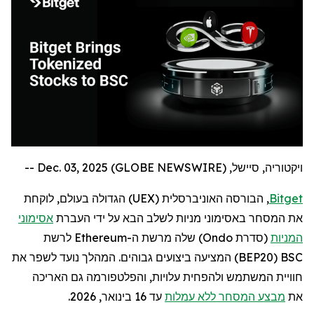
ויקטוריה, סיישל, Dec. 03, 2025 (GLOBE NEWSWIRE) --
Bitget
, הבורסה האוניברסלית (
UEX
) הגדולה בעולם,
לוקחת
את המסחר באסימוני מניות לשלב הבא על ידי העברת
אסימוני
המניות
(סדרת
Ondo
) שלה מרשת ה-
Ethereum
לרשת
BSC
(
BEP20
) המציעה ביצועים גבוהים. המהלך נועד לשפר את
חוויית המשתמש ולהפחית עלויות, והפלטפורמה גם האריכה
את
מבצע המסחר ללא עמלות
עד 16 בינואר, 2026.