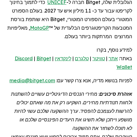
הגלובלית שלה, Bitget חברה ל-
UNICEF
כדי לתמוך בחינוך
לקריפטו עבור עד כ- 1.1 מיליון איש עד 2027. בעולם הספורט
המוטורי בעולם הספורט המוטורי, Bitget היא שותפת בורסת
המטבעות הקריפטוגרפים הבלעדית של ™
MotoGP
, מאליפויות
המרוצים המרתקות ביותר בעולם.
למידע נוסף, בקרו
באתר:
אתר
|
טוויטר
|
טלגרם
|
לינקדאין
|
Bitget
|
Discord
Wallet
לפניות
בנושא מדיה, אנא צרו קשר
עם:
media@bitget.com
אזהרת סיכונים
: מחירי הנכסים הדיגיטליים עשויים להשתנות
ולחוות תנודתיות מחירים. השקיעו רק את מה שאתם יכולים
להרשות לעצמכם להפסיד. ערך ההשקעה שלכם עשוי להיות
מושפע וייתכן שלא תשיגו את היעדים הפיננסיים שלכם או
לא תוכלו לשחזר את ההשקעה
העיקרית שלכם. אתם תמיד צריכים לחפש ייעוץ פיננסי עצמאי