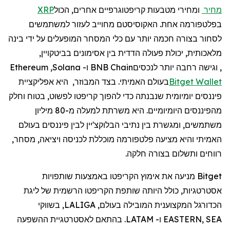
מחיר
ומחירי מטבעות קריפטוגרפיים אחרים, הכול
XRP
בפלטפורמה אחת. האקוסיסטם מחוייב לעזור למשתמשים
לסחור בצורה חכמה יותר עם כלי המסחר המופעלים על ידי בינה
מלאכותית, יכולת פעולה הדדית בין אסימונים בביטקויין,
, וגישה רחבה יותר לנכסים
BNB Chain
ו-
Solana
,
Ethereum
Wallet
Bitget
בעולם האמיתי. בצד המבוזר,
היא אפליקציית
פיננסים יומיומית שנבנתה כדי להפוך קריפטו לפשוט, בטוח וחלק
מהפיננסים היומיומיים. היא
משרתת
למעלה
מ
-80
מיליון
משתמשים
,
ומגשרת
בין
נתיבי
הבלוקצ
'
יין
לבין
פיננסים
בעולם
האמיתי
והיא
מצי
עה
פלטפורמה
מוכללת
לכניסה
ויציאה
,
מסחר
,
רווחים
ותשלום
בצורה
חלקה
.
Bitget מניעה את אימוץ הקריפטו באמצעות שותפויות
אסטרטגיות, כולל היותה שותפת הקריפטו הרשמית של ליגת
הכדורגל המקצוענית המובילה בעולם, LALIGA, בשווקי
EASTERN, SEA ו- LATAM. בהתאם לאסטרטגיית ההשפעה