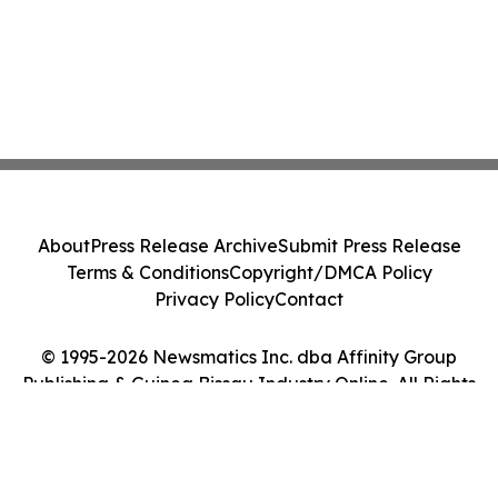
About
Press Release Archive
Submit Press Release
Terms & Conditions
Copyright/DMCA Policy
Privacy Policy
Contact
© 1995-2026 Newsmatics Inc. dba Affinity Group
Publishing & Guinea Bissau Industry Online. All Rights
Reserved.
Cookie Settings / Your Privacy Choices