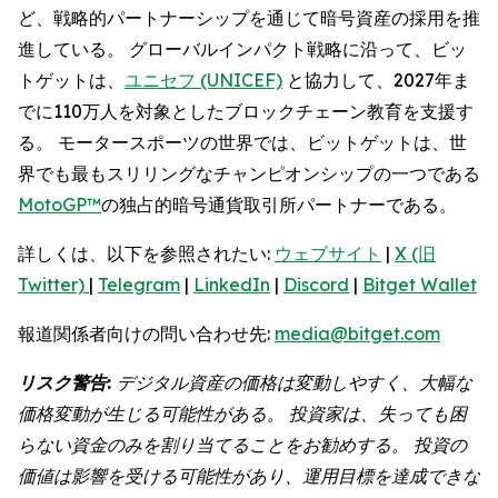
ど、戦略的パートナーシップを通じて暗号資産の採用を推
進している。 グローバルインパクト戦略に沿って、ビッ
トゲットは、
ユニセフ (UNICEF)
と協力して、2027年ま
でに110万人を対象としたブロックチェーン教育を支援す
る。 モータースポーツの世界では、ビットゲットは、世
界でも最もスリリングなチャンピオンシップの一つである
MotoGP™
の独占的暗号通貨取引所パートナーである。
詳しくは、以下を参照されたい:
ウェブサイト
|
X (旧
Twitter)
|
Telegram
|
LinkedIn
|
Discord
|
Bitget Wallet
報道関係者向けの問い合わせ先:
media@bitget.com
リスク警告:
デジタル資産の価格は変動しやすく、大幅な
価格変動が生じる可能性がある。 投資家は、失っても困
らない資金のみを割り当てることをお勧めする。 投資の
価値は影響を受ける可能性があり、運用目標を達成できな