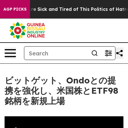
eople Are Sick and Tired of This Politics of Hatred”
Th
AGP PICKS
ビットゲット、Ondoとの提
携を強化し、米国株とETF98
銘柄を新規上場