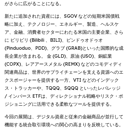
がさらに広がることになる。
新たに追加された資産には、SGOV などの短期米国債戦
略に加え、テクノロジー、エネルギー、製造、ヘルスケ
ア、金融、消費者セクターにわたる米国の主要企業、さら
に ビリビリ (Bilibili 、BILI)、ピンドゥオドゥオ
(Pinduoduo、PDD)、グラブ (GRAB)といった国際的な成
長企業が含まれる。 金 (GLD)、原油 (USO)、銅鉱業
(COPX)、レアアースメタル (REMX) などのコモディディ
関連商品は、世界のサプライチェーンを支える資源へのエ
クスポージャーを提供する一方、VTI などのインデック
ス・トラッカーや、TQQQ、SQQQ といったレバレッジ
/ インバース ETFは、ディレクショナル戦略やリスク・ポ
ジショニングに活用できる柔軟なツールを提供する。
今回の展開は、デジタル資産と従来の金融商品が並行して
機能する統合取引環境への関心の高まりを反映している。