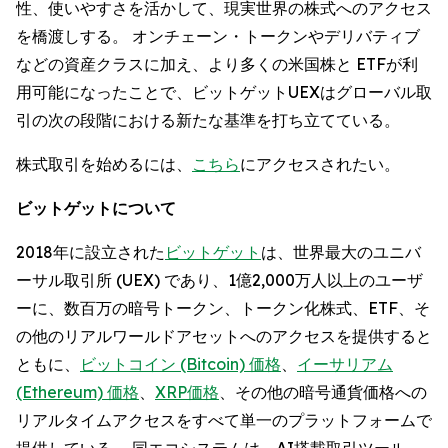
性、使いやすさを活かして、現実世界の株式へのアクセス
を橋渡しする。 オンチェーン・トークンやデリバティブ
などの資産クラスに加え、より多くの米国株と ETFが利
用可能になったことで、ビットゲットUEXはグローバル取
引の次の段階における新たな基準を打ち立てている。
株式取引を始めるには、
こちら
にアクセスされたい。
ビットゲットについて
2018年に設立された
ビットゲット
は、世界最大のユニバ
ーサル取引所 (UEX) であり、1億2,000万人以上のユーザ
ーに、数百万の暗号トークン、トークン化株式、ETF、そ
の他のリアルワールドアセットへのアクセスを提供すると
ともに、
ビットコイン (Bitcoin) 価格
、
イーサリアム
(Ethereum) 価格
、
XRP価格
、その他の暗号通貨価格への
リアルタイムアクセスをすべて単一のプラットフォームで
提供している。 同エコシステムは、AI搭載取引ツール、